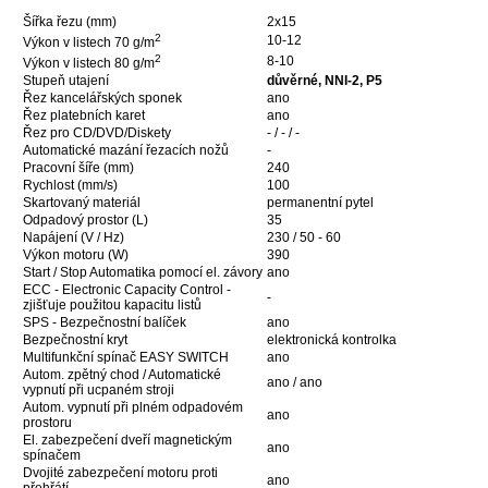
Šířka řezu (mm)
2x15
2
10-12
Výkon v listech 70 g/m
2
8-10
Výkon v listech 80 g/m
Stupeň utajení
důvěrné, NNI-2, P5
Řez kancelářských sponek
ano
Řez platebních karet
ano
Řez pro CD/DVD/Diskety
- / - / -
Automatické mazání řezacích nožů
-
Pracovní šíře (mm)
240
Rychlost (mm/s)
100
Skartovaný materiál
permanentní pytel
Odpadový prostor (L)
35
Napájení (V / Hz)
230 / 50 - 60
Výkon motoru (W)
390
Start / Stop Automatika pomocí el. závory
ano
ECC - Electronic Capacity Control -
-
zjišťuje použitou kapacitu listů
SPS - Bezpečnostní balíček
ano
Bezpečnostní kryt
elektronická kontrolka
Multifunkční spínač EASY SWITCH
ano
Autom. zpětný chod / Automatické
ano / ano
vypnutí při ucpaném stroji
Autom. vypnutí při plném odpadovém
ano
prostoru
El. zabezpečení dveří magnetickým
ano
spínačem
Dvojité zabezpečení motoru proti
ano