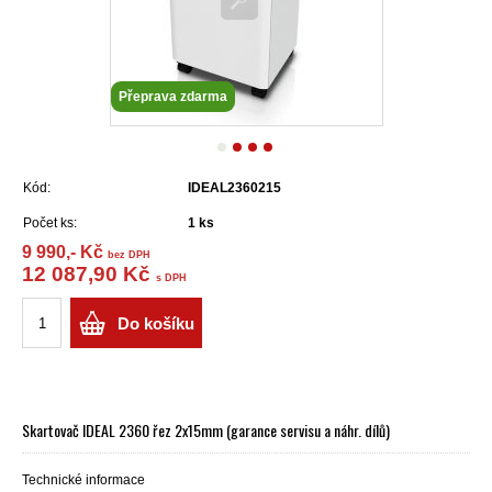
Přeprava zdarma
Kód:
IDEAL2360215
Počet ks:
1
ks
9 990,- Kč
bez DPH
12 087,90 Kč
s DPH
Do košíku
Skartovač IDEAL 2360 řez 2x15mm (garance servisu a náhr. dílů)
Technické informace