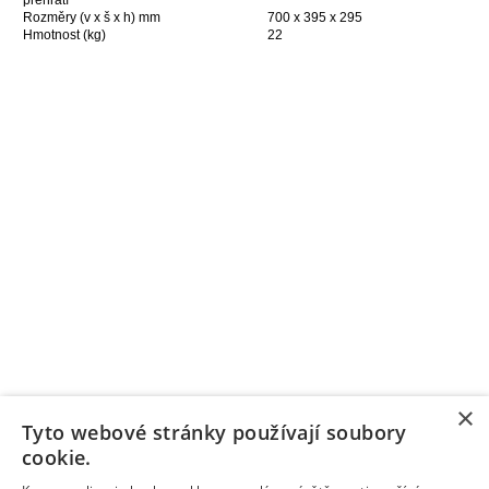
přehřátí
Rozměry (v x š x h) mm
700 x 395 x 295
Hmotnost (kg)
22
×
Tyto webové stránky používají soubory
cookie.