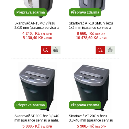
Přeprava zdarma
Přeprava zdarma
Skartovač AT-15MC v řezu
Skartovač AT-18 SMC v řezu
2x10 mm (garance servisu a
1x2 mm (garance servisu a
náhr. dílů)
náhr. dílů)
4 240,- Kč
8 660,- Kč
bez DPH
bez DPH
5 130,40 Kč
10 478,60 Kč
s DPH
s DPH
Přeprava zdarma
Přeprava zdarma
Skartovač AT-20C řez 3,8x40
Skartovač AT-20C v řezu
mm (garance servisu a náhr.
3,8x40 mm (garance servisu
dílů)
a náhr. dílů)
5 900,- Kč
5 900,- Kč
bez DPH
bez DPH