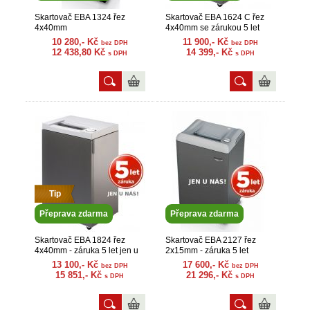
Skartovač EBA 1324 řez
Skartovač EBA 1624 C řez
4x40mm
4x40mm se zárukou 5 let
10 280,- Kč
11 900,- Kč
bez DPH
bez DPH
12 438,80 Kč
14 399,- Kč
s DPH
s DPH
Tip
Přeprava zdarma
Přeprava zdarma
Skartovač EBA 1824 řez
Skartovač EBA 2127 řez
4x40mm - záruka 5 let jen u
2x15mm - záruka 5 let
nás
13 100,- Kč
17 600,- Kč
bez DPH
bez DPH
15 851,- Kč
21 296,- Kč
s DPH
s DPH