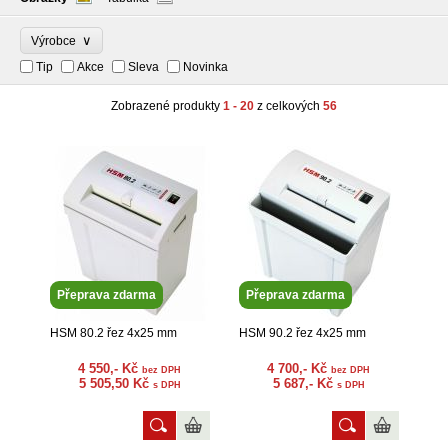
∨
Výrobce
Tip
Akce
Sleva
Novinka
Zobrazené produkty
1 - 20
z celkových
56
Přeprava zdarma
Přeprava zdarma
HSM 80.2 řez 4x25 mm
HSM 90.2 řez 4x25 mm
4 550,- Kč
4 700,- Kč
bez DPH
bez DPH
5 505,50 Kč
5 687,- Kč
s DPH
s DPH