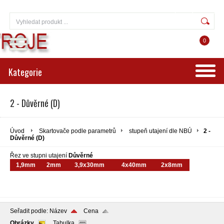
Přihlášení
Registrace
0
Kategorie
2 - Důvěrné (D)
Úvod
Skartovače podle parametrů
stupeň utajení dle NBÚ
2 -
Důvěrné (D)
Řez ve stupni utajení
Důvěrné
1,9mm
2mm
3,9x30mm
4x40mm
2x8mm
Seřadit podle:
Název
Cena
Obrázky
Tabulka