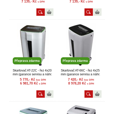
7 139,- Kč
7 139,- Kč
s DPH
s DPH
Přeprava zdarma
Přeprava zdarma
Skartovač AT-22C - řez 4x20
Skartovač AT-66C - řez 4x25
mm (garance servisu a náhr.
mm (garance servisu a náhr.
dílů)
dílů)
5 770,- Kč
7 420,- Kč
bez DPH
bez DPH
6 981,70 Kč
8 978,20 Kč
s DPH
s DPH