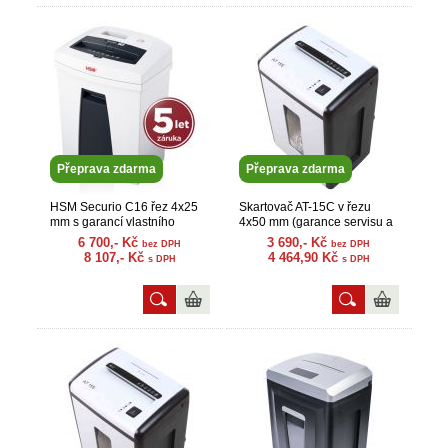
Přeprava zdarma
Přeprava zdarma
HSM Securio C16 řez 4x25
Skartovač AT-15C v řezu
mm s garancí vlastního
4x50 mm (garance servisu a
servisu a náhradních dílů
náhr. dílů)
6 700,- Kč
3 690,- Kč
bez DPH
bez DPH
8 107,- Kč
4 464,90 Kč
s DPH
s DPH