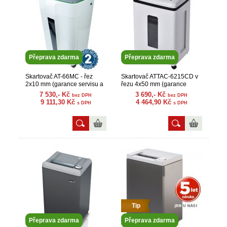
Přeprava zdarma
Přeprava zdarma
Skartovač AT-66MC - řez
Skartovač ATTAC-6215CD v
2x10 mm (garance servisu a
řezu 4x50 mm (garance
náhr. dílů)
servisu a náhr. dílů)
7 530,- Kč
3 690,- Kč
bez DPH
bez DPH
9 111,30 Kč
4 464,90 Kč
s DPH
s DPH
Tip
Přeprava zdarma
Přeprava zdarma