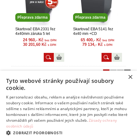
Přeprava zdarma
Přeprava zdarma
Skartovač EBA 2331 řez
Skartovač EBA 5141 řez
4x40mm záruka 5 let
4x40 mm +CD
24 960,- Kč
65 400,- Kč
bez DPH
bez DPH
30 201,60 Kč
79 134,- Kč
s DPH
s DPH
1
2
3
»
Zobrazit stranu:
×
Tyto webové stránky používají soubory
cookie.
K personalizaci obsahu, reklam a analýze návštěvnosti používáme
Info
soubory cookie. Informace o vašem používání našich stránek také
Tipy na volný čas
sdílíme s našimi reklamními a analytickými partnery, kteří je mohou
kombinovat s dalšími informacemi, které jste jim poskytli nebo které
Kontakt
shromáždili při vašem používání jejich služeb.
Zásady ochrany
Odstoupení od smlouvy
osobních údajů
ZOBRAZIT PODROBNOSTI