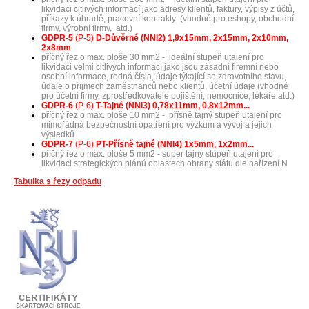
likvidaci citlivých informací jako adresy klientů, faktury, výpisy z účtů,
příkazy k úhradě, pracovní kontrakty (vhodné pro eshopy, obchodní
firmy, výrobní firmy, atd.)
GDPR-5
(P-5)
D-Důvěrné (NNI2) 1,9x15mm, 2x15mm, 2x10mm,
2x8mm
příčný řez o max. ploše 30 mm2 - ideální stupeň utajení pro
likvidaci velmi citlivých informací jako jsou zásadní firemní nebo
osobní informace, rodná čísla, údaje týkající se zdravotního stavu,
údaje o příjmech zaměstnanců nebo klientů, účetní údaje (vhodné
pro účetní firmy, zprostředkovatele pojištění, nemocnice, lékaře atd.)
GDPR-6
(P-6)
T-Tajné (NNI3) 0,78x11mm, 0,8x12mm...
příčný řez o max. ploše 10 mm2 - přísně tajný stupeň utajení pro
mimořádná bezpečnostní opatření pro výzkum a vývoj a jejich
výsledků
GDPR-7
(P-6)
PT-Přísně tajné (NNI4) 1x5mm, 1x2mm...
příčný řez o max. ploše 5 mm2 - super tajný stupeň utajení pro
likvidaci strategických plánů oblastech obrany státu dle nařízení N
Tabulka s řezy odpadu