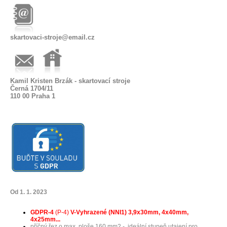
skartovaci-stroje@email.cz
Kamil Kristen Brzák - skartovací stroje
Černá 1704/11
110 00 Praha 1
Od 1. 1. 2023
GDPR-4
(P-4)
V-Vyhrazené
(NNI1) 3,9x30mm, 4x40mm,
4x25mm...
příčný řez o max. ploše 160 mm2 - ideální stupeň utajení pro