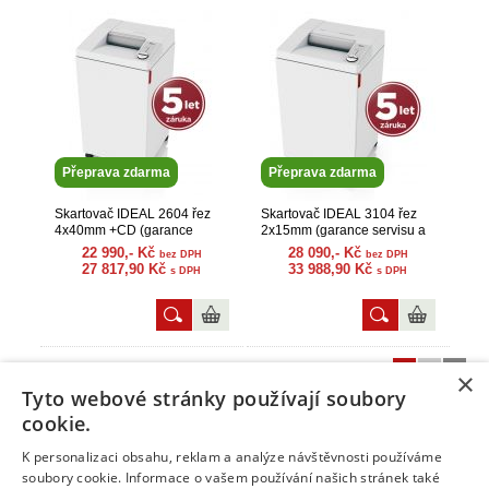
Přeprava zdarma
Přeprava zdarma
Skartovač IDEAL 2604 řez
Skartovač IDEAL 3104 řez
4x40mm +CD (garance
2x15mm (garance servisu a
servisu a náhr. dílů)
náhr. dílů)
22 990,- Kč
28 090,- Kč
bez DPH
bez DPH
27 817,90 Kč
33 988,90 Kč
s DPH
s DPH
1
2
»
Zobrazit stranu:
×
Tyto webové stránky používají soubory
cookie.
K personalizaci obsahu, reklam a analýze návštěvnosti používáme
Info
soubory cookie. Informace o vašem používání našich stránek také