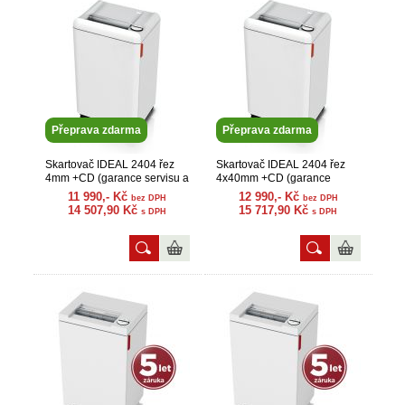
Přeprava zdarma
Přeprava zdarma
Skartovač IDEAL 2404 řez
Skartovač IDEAL 2404 řez
4mm +CD (garance servisu a
4x40mm +CD (garance
náhr. dílů)
servisu a náhr. dílů)
11 990,- Kč
12 990,- Kč
bez DPH
bez DPH
14 507,90 Kč
15 717,90 Kč
s DPH
s DPH