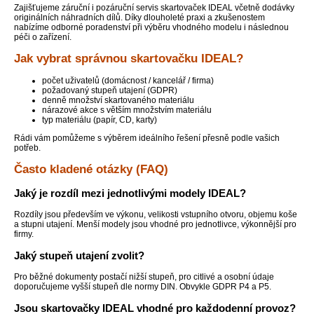
Zajišťujeme záruční i pozáruční servis skartovaček IDEAL včetně dodávky
originálních náhradních dílů. Díky dlouholeté praxi a zkušenostem
nabízíme odborné poradenství při výběru vhodného modelu i následnou
péči o zařízení.
Jak vybrat správnou skartovačku IDEAL?
počet uživatelů (domácnost / kancelář / firma)
požadovaný stupeň utajení (GDPR)
denně množství skartovaného materiálu
nárazové akce s větším množstvím materiálu
typ materiálu (papír, CD, karty)
Rádi vám pomůžeme s výběrem ideálního řešení přesně podle vašich
potřeb.
Často kladené otázky (FAQ)
Jaký je rozdíl mezi jednotlivými modely IDEAL?
Rozdíly jsou především ve výkonu, velikosti vstupního otvoru, objemu koše
a stupni utajení. Menší modely jsou vhodné pro jednotlivce, výkonnější pro
firmy.
Jaký stupeň utajení zvolit?
Pro běžné dokumenty postačí nižší stupeň, pro citlivé a osobní údaje
doporučujeme vyšší stupeň dle normy DIN. Obvykle GDPR P4 a P5.
Jsou skartovačky IDEAL vhodné pro každodenní provoz?