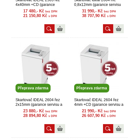
Skartovač IDEAL 2503 řez
Skartovač Ideal 2604 mc
4x40mm +CD (garance
0,8x12mm (garance servisu
servisu a náhr. dílů)
a náhr. dílů)
17 480,- Kč
31 990,- Kč
bez DPH
bez DPH
21 150,80 Kč
38 707,90 Kč
s DPH
s DPH
Přeprava zdarma
Přeprava zdarma
Skartovač IDEAL 2604 řez
Skartovač IDEAL 2604 řez
2x15mm (garance servisu a
4mm +CD (garance servisu a
náhr. dílů)
náhr. dílů)
23 880,- Kč
21 990,- Kč
bez DPH
bez DPH
28 894,80 Kč
26 607,90 Kč
s DPH
s DPH