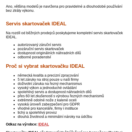
Ano, většina modelů je navržena pro pravidelné a dlouhodobé používání
bez ztráty výkonu.
Servis skartovaček IDEAL
Na rozdíl od běžných prodejců poskytujeme kompletní servis skartovaček
IDEAL.
autorizovaný záruční servis
pozáruční servis skartovaček
dostupnost originálních náhradních dílů
odborné poradenství
Proč si vybrat skartovačku IDEAL
německá kvalita a precizní zpracování
5 let záruky na stroj pouze u naší firmy
doživotní záruka na řezný mechanismus
vysoký výkon a jednoduché ovládání
spolehlivý servis a dostupnost náhradních dílů
přes 60 let zkušeností s výrobou řezných mechanismů
extrémně odolné nože z kalené oceli
vysoká úroveň zabezpečení pro GDPR
vhodné pro kanceláře, firmy i instituce
tichý a spolehlivý provoz
dlouhá životnost a minimální nároky na údržbu
Odkaz na výrobce:
IDEAL