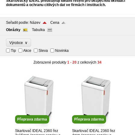
Skartovačky IDEAL představují ideální řešení pro bezpečnou likvidaci
dokumentů a ochranu citlivých dat ve firmách i institucích.
Seřadit podle:
Název
Cena
Obrázky
Tabulka
∨
Výrobce
Tip
Akce
Sleva
Novinka
Zobrazené produkty
1 - 20
z celkových
34
Přeprava zdarma
Přeprava zdarma
Skartovač IDEAL 2360 řez
Skartovač IDEAL 2360 řez