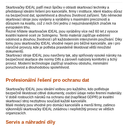
Skartovačky IDEAL patří mezi špičku v oblasti skartovací techniky a
představují ideální řešení pro kanceláře, firmy i instituce, které kladou důraz
na bezpečnost dat, spolehlivost a dlouhou životnost zařízení. Tyto německé
skartovací stroje jsou vyvíjeny a vyráběny s maximální precizností a
důrazem na kvalitu, což z nich činí jednu z nejuznávanějších značek na
evropském trhu.
Řezné hřídele skartovaček IDEAL jsou vyráběny více než 60 let z vysoce
kvalitní kalené oceli ze Solingenu. Tento materiál zajišťuje extrémní
odolnost a dlouhou životnost i při každodenním intenzivním používání. Díky
tomu jsou skartovačky IDEAL vhodné nejen pro běžné kanceláře, ale i pro
náročné provozy, kde je potřeba pravidelně likvidovat větší množství
dokumentů.
Skartovací stroje IDEAL jsou navrženy tak, aby splňovaly vysoké nároky na
bezpečnost skartace dle normy DIN a zároveň nabízely komfortní a tichý
provoz. Moderní technologie zajišťují snadnou obsluhu, minimální
poruchovost a dlouhodobou spolehlivost.
Profesionální řešení pro ochranu dat
Skartovačky IDEAL jsou ideální volbou pro každého, kdo potřebuje
bezpečně likvidovat citlivé dokumenty, osobní údaje nebo firemní materiály.
V době rostoucích nároků na ochranu dat (například GDPR) je kvalitní
skartovací stroj nezbytnou součástí každé kanceláře.
Malé modely jsou vhodné pro domácí kanceláře a menší firmy, zatímco
výkonnější skartovačky IDEAL zvládnou i nepřetržitý provoz ve větších
organizacích.
Servis a náhradní díly