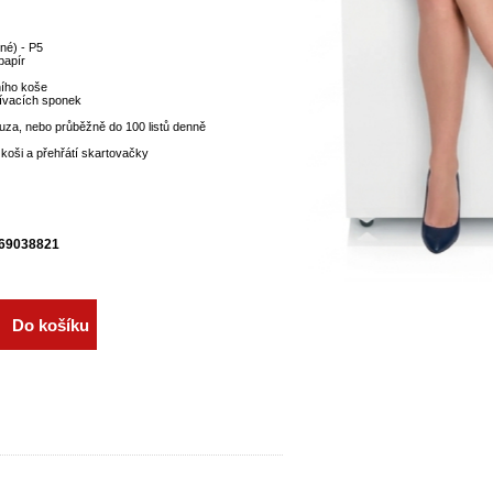
jné) - P5
papír
ního koše
šívacích sponek
auza, nebo průběžně do 100 listů denně
koši a přehřátí skartovačky
69038821
Do košíku