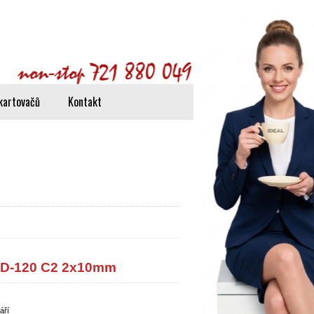
Přihlášení
Registrace
0
položek
(0,00 Kč)
kartovačů
Kontakt
D-120 C2 2x10mm
áří