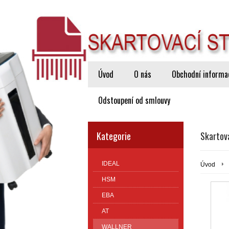
Úvod
O nás
Obchodní informa
Odstoupení od smlouvy
Kategorie
Skartov
IDEAL
Úvod
HSM
EBA
AT
WALLNER