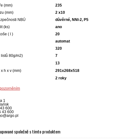
íře (mm)
235
ezu (mm)
2 x10
ezpečnosti NBÚ
důvěrné, NNI-2, P5
t (ks)
ano
oše ( l )
20
automat
320
 listů 80g/m2)
7
13
 x h x v (mm)
291x268x518
2 roky
upozorněním
ka 1
dańsk
5 43 600
5 43 600
rgo@argo.pl
kupované společně s tímto produktem