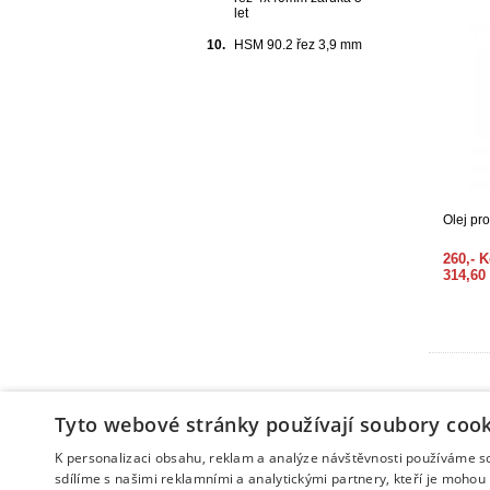
let
10.
HSM 90.2 řez 3,9 mm
Olej pr
260,- 
314,60
Tyto webové stránky používají soubory cook
Info
Tip
Další e-shopy
Zám
K personalizaci obsahu, reklam a analýze návštěvnosti používáme s
sdílíme s našimi reklamními a analytickými partnery, kteří je mohou 