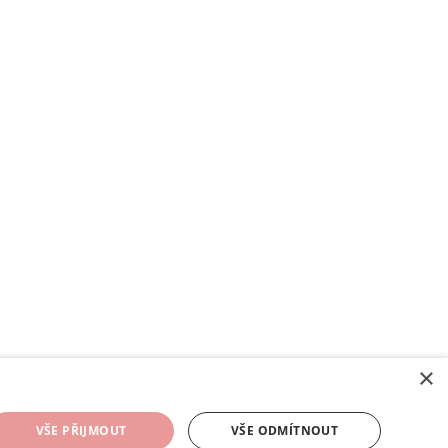
×
Odstoupení od smlouvy
Odstoupení od smlouvy
VŠE PŘIJMOUT
VŠE ODMÍTNOUT