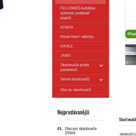
FELLOWES AutoMax
automat. podavač
papírů
KOBRA
Přep
Rexel Auto+ válečky
DAHLE
JAWS
Skartovače podle
parametrů
Servis skartovačů
Olej do skartovačů
Nejprodávanější
Skartovač
01.
Olej pro skartovače
250ml
reverzní 