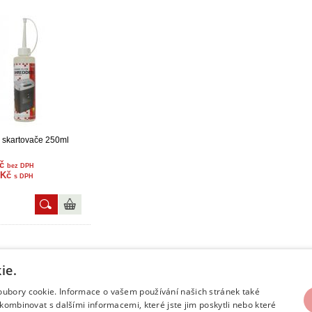
o skartovače 250ml
Kč
bez DPH
 Kč
s DPH
ie.
y na volný čas
Kontakt
ek Veltrusy - stránky
Kontaktní údaje
oubory cookie. Informace o vašem používání našich stránek také
kombinovat s dalšími informacemi, které jste jim poskytli nebo které