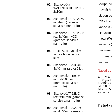
vstupní š
02.
Skartovačka
WALLNER HD-120 C2
rozměr ř
2x10mm
stupeň b
03.
Skartovač IDEAL 2360
CD a kredi
řez 4mm (garance
servisu a náhr. dílů)
kapacita k
start/stop
04.
Skartovač IDEAL 2503
řez 4x40mm +CD
motor (W)
(garance servisu a
náhr. dílů)
kapacita (
hmotnost
05.
Rexel Auto+ válečky -
sada s bočnicemi a
rozměry š
koly
záruka
06.
Skartovač EBA 3340
4x40 mm záruka 5 let
Návod s 
07.
Skartovač AT-15C v
Argo S.A.
řezu 4x50 mm
ul. Krynic
(garance servisu a
80-393 G
tel.: 58 5
náhr. dílů)
faks: 58 5
e-mail: a
08.
Skartovač AT-22MC -
řez 2x10 mm (garance
servisu a náhr. dílů)
Produkty 
09.
Skartovač EBA 2326
řez 4x40mm záruka 5