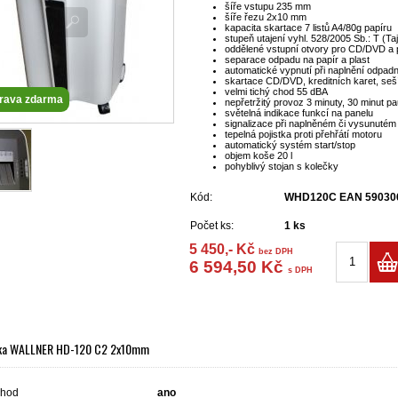
šíře vstupu 235 mm
šíře řezu 2x10 mm
kapacita skartace 7 listů A4/80g papíru
stupeň utajení vyhl. 528/2005 Sb.: T (Ta
oddělené vstupní otvory pro CD/DVD a 
separace odpadu na papír a plast
automatické vypnutí při naplnění odpad
skartace CD/DVD, kreditních karet, se
velmi tichý chod 55 dBA
rava zdarma
nepřetržitý provoz 3 minuty, 30 minut p
světelná indikace funkcí na panelu
signalizace při naplněném či vysunutém 
tepelná pojistka proti přehřátí motoru
automatický systém start/stop
objem koše 20 l
pohyblivý stojan s kolečky
Kód:
WHD120C EAN 59030
Počet ks:
1
ks
5 450,- Kč
bez DPH
6 594,50 Kč
s DPH
ka WALLNER HD-120 C2 2x10mm
chod
ano