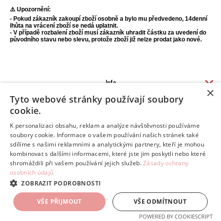
⚠️ Upozornění:
- Pokud zákazník zakoupí zboží osobně a bylo mu předvedeno, 14denní
lhůta na vrácení zboží se nedá uplatnit.
- V případě rozbalení zboží musí zákazník uhradit částku za uvedení do
původního stavu nebo slevu, protože zboží již nelze prodat jako nové.
Info
×
Tipy na volný čas
Tyto webové stránky používají soubory
Kontakt
cookie.
Odstoupení od smlouvy
K personalizaci obsahu, reklam a analýze návštěvnosti používáme
soubory cookie. Informace o vašem používání našich stránek také
sdílíme s našimi reklamními a analytickými partnery, kteří je mohou
kombinovat s dalšími informacemi, které jste jim poskytli nebo které
Copyright 2014 - 2026 © skartace.info
Pronájem e-shopů - Atomer.cz
shromáždili při vašem používání jejich služeb.
Zásady ochrany
osobních údajů
ZOBRAZIT PODROBNOSTI
VŠE PŘIJMOUT
VŠE ODMÍTNOUT
POWERED BY COOKIESCRIPT