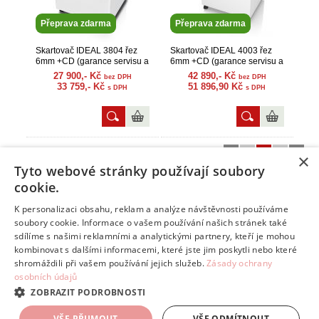
Přeprava zdarma
Přeprava zdarma
Skartovač IDEAL 3804 řez
Skartovač IDEAL 4003 řez
6mm +CD (garance servisu a
6mm +CD (garance servisu a
náhr. dílů)
náhr. dílů)
27 900,- Kč
42 890,- Kč
bez DPH
bez DPH
33 759,- Kč
51 896,90 Kč
s DPH
s DPH
«
1
2
3
»
Zobrazit stranu:
×
Tyto webové stránky používají soubory
cookie.
K personalizaci obsahu, reklam a analýze návštěvnosti používáme
Info
soubory cookie. Informace o vašem používání našich stránek také
Tipy na volný čas
sdílíme s našimi reklamními a analytickými partnery, kteří je mohou
kombinovat s dalšími informacemi, které jste jim poskytli nebo které
Kontakt
shromáždili při vašem používání jejich služeb.
Zásady ochrany
Odstoupení od smlouvy
osobních údajů
ZOBRAZIT PODROBNOSTI
VŠE PŘIJMOUT
VŠE ODMÍTNOUT