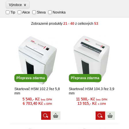
∨
Výrobce
Tip
Akce
Sleva
Novinka
Zobrazené produkty
21 - 40
z celkových
53
Přeprava zdarma
Přeprava zdarma
Skartovač HSM 102.2 řez 5,8
Skartovač HSM 104.3 řez 3,9
mm
mm
5 540,- Kč
11 500,- Kč
bez DPH
bez DPH
6 703,40 Kč
13 915,- Kč
s DPH
s DPH