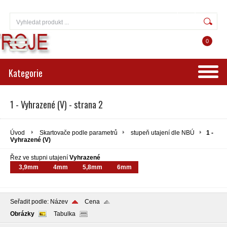
Přihlášení
Registrace
0
Kategorie
1 - Vyhrazené (V) - strana 2
Úvod
Skartovače podle parametrů
stupeň utajení dle NBÚ
1 -
Vyhrazené (V)
Řez ve stupni utajení
Vyhrazené
3,9mm
4mm
5,8mm
6mm
Seřadit podle:
Název
Cena
Obrázky
Tabulka